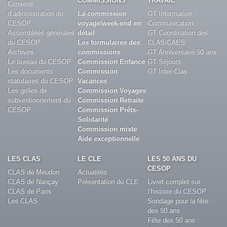
COMMISSIONS
TRAVAIL
Conseils
d’administration du
La commission
GT Information -
CESOP
voyage/week-end en
Communication
Assemblées générales
détail
GT Coordination des
du CESOP
Les formulaires des
CLAS/CAES
Archives
commissions
GT Anniversaire 50 ans
Le bureau du CESOP
Commission Enfance
GT Séjours
Les documents
Commission
GT Inter-Clas
statutaires du CESOP
Vacances
Les grilles de
Commission Voyages
subventionnement du
Commission Retraite
CESOP
Commission Prêts-
Solidarité
Commission mixte
Aide exceptionnelle
LES CLAS
LE CLE
LES 50 ANS DU
CESOP
CLAS de Meudon
Actualités
CLAS de Nançay
Présentation du CLE
Livret complet sur
CLAS de Paris
l’histoire du CESOP
Les CLAS
Sondage pour la fête
des 50 ans
Fête des 50 ans :