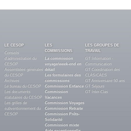
LE CESOP
LES
LES GROUPES DE
COMMISSIONS
TRAVAIL
Conseils
d’administration du
La commission
GT Information -
CESOP
voyage/week-end en
Communication
Assemblées générales
détail
GT Coordination des
du CESOP
Les formulaires des
CLAS/CAES
Archives
commissions
GT Anniversaire 50 ans
Le bureau du CESOP
Commission Enfance
GT Séjours
Les documents
Commission
GT Inter-Clas
statutaires du CESOP
Vacances
Les grilles de
Commission Voyages
subventionnement du
Commission Retraite
CESOP
Commission Prêts-
Solidarité
Commission mixte
Aide exceptionnelle