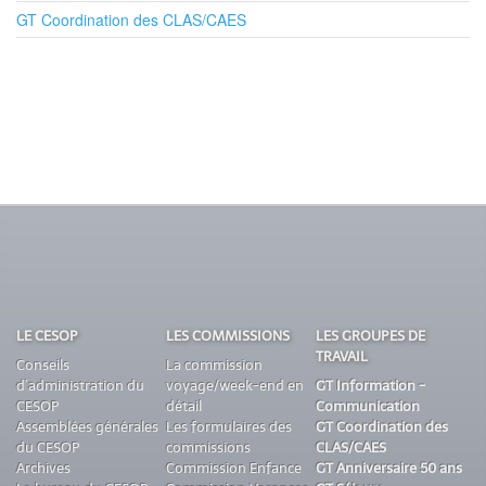
GT Coordination des CLAS/CAES
LE CESOP
LES COMMISSIONS
LES GROUPES DE
TRAVAIL
Conseils
La commission
d’administration du
voyage/week-end en
GT Information -
CESOP
détail
Communication
Assemblées générales
Les formulaires des
GT Coordination des
du CESOP
commissions
CLAS/CAES
Archives
Commission Enfance
GT Anniversaire 50 ans