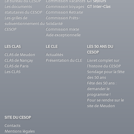
Le bureau du CESOP
Commission Vacances
GT Séjours
Les documents
Commission Voyages
GT Inter-Clas
statutaires du CESOP
Commission Retraite
Les grilles de
Commission Prêts-
subventionnement du
Solidarité
CESOP
Commission mixte
Aide exceptionnelle
LES CLAS
LE CLE
LES 50 ANS DU
CESOP
CLAS de Meudon
Actualités
CLAS de Nançay
Présentation du CLE
Livret complet sur
CLAS de Paris
l’histoire du CESOP
Les CLAS
Sondage pour la fête
des 50 ans
Fête des 50 ans :
demander le
programme !
Pour se rendre sur le
site de Meudon
SITE DU CESOP
Contacts
Mentions légales