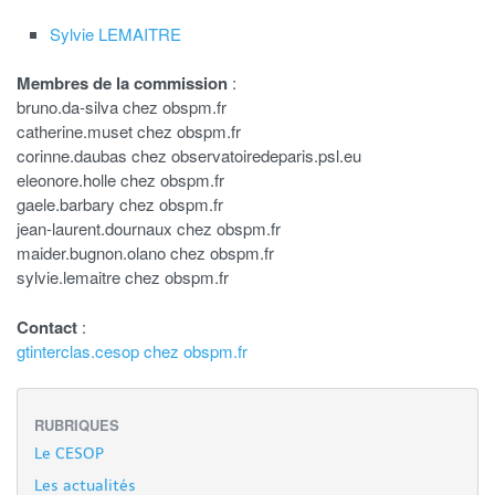
Sylvie LEMAITRE
Membres de la commission
:
bruno.da-silva
chez
obspm.fr
catherine.muset
chez
obspm.fr
corinne.daubas
chez
observatoiredeparis.psl.eu
eleonore.holle
chez
obspm.fr
gaele.barbary
chez
obspm.fr
jean-laurent.dournaux
chez
obspm.fr
maider.bugnon.olano
chez
obspm.fr
sylvie.lemaitre
chez
obspm.fr
Contact
:
gtinterclas.cesop
chez
obspm.fr
RUBRIQUES
Le CESOP
Les actualités