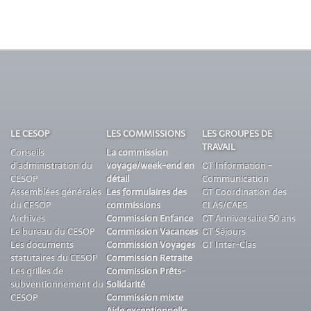
LE CESOP
LES COMMISSIONS
LES GROUPES DE
TRAVAIL
Conseils
La commission
d’administration du
voyage/week-end en
GT Information -
CESOP
détail
Communication
Assemblées générales
Les formulaires des
GT Coordination des
du CESOP
commissions
CLAS/CAES
Archives
Commission Enfance
GT Anniversaire 50 ans
Le bureau du CESOP
Commission Vacances
GT Séjours
Les documents
Commission Voyages
GT Inter-Clas
statutaires du CESOP
Commission Retraite
Les grilles de
Commission Prêts-
subventionnement du
Solidarité
CESOP
Commission mixte