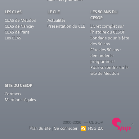
Aide exceptionnelle
LES CLAS
LE CLE
LES 50 ANS DU
CESOP
CLAS de Meudon
Actualités
CLAS de Nançay
Présentation du CLE
Livret complet sur
CLAS de Paris
l’histoire du CESOP
Les CLAS
Sondage pour la fête
des 50 ans
Fête des 50 ans :
demander le
programme !
Pour se rendre sur le
site de Meudon
SITE DU CESOP
Contacts
Mentions légales
2000-2026 — CESOP
Plan du site
|
Se connecter
|
RSS 2.0