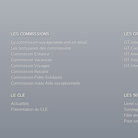
LES COMMISSIONS
LES G
La commission voyage/week-end en détail
GT Info
Les formulaires des commissions
GT Coo
Commission Enfance
GT Anni
Commission Vacances
GT Séjo
Commission Voyages
GT Inte
Commission Retraite
Commission Prêts-Solidarité
Commission mixte Aide exceptionnelle
LE CLE
LES 5
Actualités
Livret 
Présentation du CLE
Sondage
Fête de
Pour se