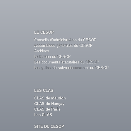
LE CESOP
Conseils d’administration du CESOP
Assemblées générales du CESOP
Archives
Le bureau du CESOP
Les documents statutaires du CESOP
Les grilles de subventionnement du CESOP
LES CLAS
CLAS de Meudon
CLAS de Nançay
CLAS de Paris
Les CLAS
SITE DU CESOP