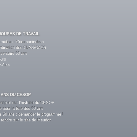
ROUPES DE TRAVAIL
rmation - Communication
rdination des CLAS/CAES
versaire 50 ans
urs
r-Clas
0 ANS DU CESOP
complet sur l’histoire du CESOP
 pour la fête des 50 ans
s 50 ans : demander le programme !
 rendre sur le site de Meudon