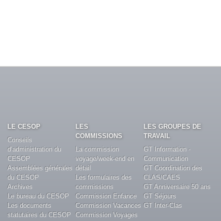
LE CESOP
LES
LES GROUPES DE
COMMISSIONS
TRAVAIL
Conseils
d’administration du
La commission
GT Information -
CESOP
voyage/week-end en
Communication
Assemblées générales
détail
GT Coordination des
du CESOP
Les formulaires des
CLAS/CAES
Archives
commissions
GT Anniversaire 50 ans
Le bureau du CESOP
Commission Enfance
GT Séjours
Les documents
Commission Vacances
GT Inter-Clas
statutaires du CESOP
Commission Voyages