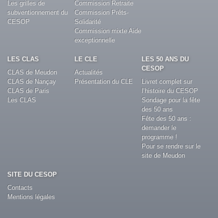
Les grilles de
Commission Retraite
subventionnement du
Commission Prêts-
CESOP
Solidarité
Commission mixte Aide
exceptionnelle
LES CLAS
LE CLE
LES 50 ANS DU
CESOP
CLAS de Meudon
Actualités
CLAS de Nançay
Présentation du CLE
Livret complet sur
CLAS de Paris
l’histoire du CESOP
Les CLAS
Sondage pour la fête
des 50 ans
Fête des 50 ans :
demander le
programme !
Pour se rendre sur le
site de Meudon
SITE DU CESOP
Contacts
Mentions légales