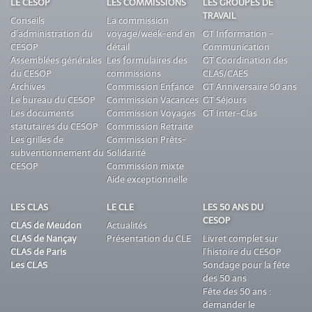
LE CESOP
LES COMMISSIONS
LES GROUPES DE
TRAVAIL
Conseils
La commission
d’administration du
voyage/week-end en
GT Information -
CESOP
détail
Communication
Assemblées générales
Les formulaires des
GT Coordination des
du CESOP
commissions
CLAS/CAES
Archives
Commission Enfance
GT Anniversaire 50 ans
Le bureau du CESOP
Commission Vacances
GT Séjours
Les documents
Commission Voyages
GT Inter-Clas
statutaires du CESOP
Commission Retraite
Les grilles de
Commission Prêts-
subventionnement du
Solidarité
CESOP
Commission mixte
Aide exceptionnelle
LES CLAS
LE CLE
LES 50 ANS DU
CESOP
CLAS de Meudon
Actualités
CLAS de Nançay
Présentation du CLE
Livret complet sur
CLAS de Paris
l’histoire du CESOP
Les CLAS
Sondage pour la fête
des 50 ans
Fête des 50 ans :
demander le